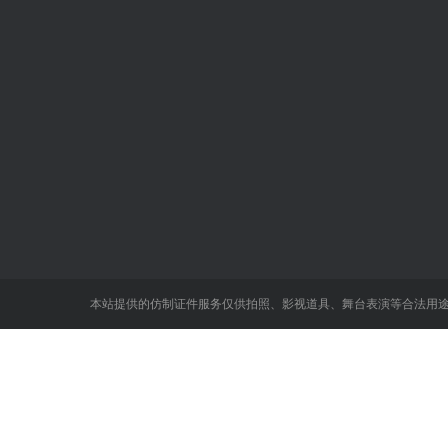
关于我们
证书样图
新闻动态
经济系列职称
会计系列职称证
统计系列职称
本站提供的仿制证件服务仅供拍照、影视道具、舞台表演等合法用
工程系列职称证
医学系列职称证证
教育系列职称