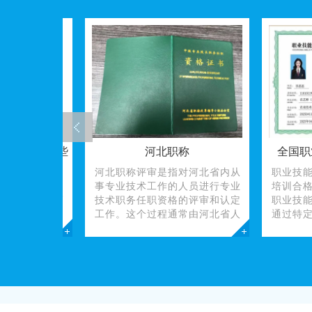
揭秘：这些
河北职称
全国职业
河北职称评审是指对河北省内从
职业技能培
！
事专业技术工作的人员进行专业
培训合格证
揭秘：从高
技术职务任职资格的评审和认定
职业技能培
（2026
工作。这个过程通常由河北省人
通过特定职
资格证书不
社厅、河北省职改办等机构负责
证明文件，
”，更是打
管理和指导。在河北，职称评审
掌握了某一
府补贴、实
包括初级、中级、高级等不同层
或实操技能
。无论是追
级的
人职