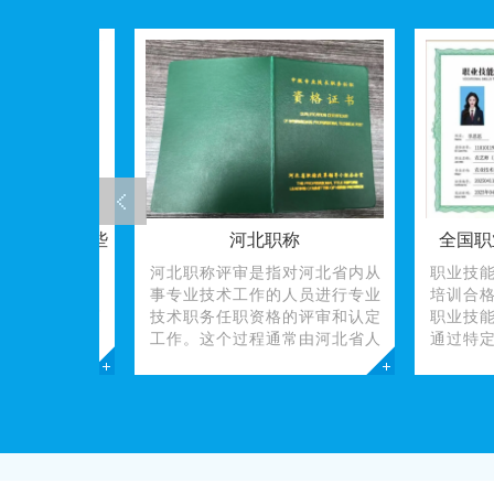
揭秘：这些
河北职称
全国职业技
河北职称评审是指对河北省内从
职业技能培
！
事专业技术工作的人员进行专业
培训合格证
秘：从高
技术职务任职资格的评审和认定
职业技能培
（2026
工作。这个过程通常由河北省人
通过特定职
格证书不
社厅、河北省职改办等机构负责
证明文件，
”，更是打
管理和指导。在河北，职称评审
掌握了某一
补贴、实
包括初级、中级、高级等不同层
或实操技能
。无论是追
级的
人职