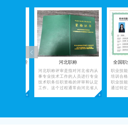
秘：这些
河北职称
全国职业技
河北职称评审是指对河北省内从
职业技能培训
事专业技术工作的人员进行专业
培训合格证书
秘：从高
技术职务任职资格的评审和认定
职业技能培训
（2026
工作。这个过程通常由河北省人
通过特定职业
格证书不
社厅、河北省职改办等机构负责
证明文件，主
”，更是打
管理和指导。在河北，职称评审
掌握了某一职
补贴、实
包括初级、中级、高级等不同层
或实操技能。
。无论是追
级的
人职