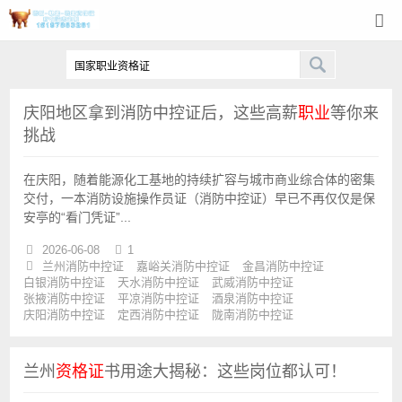
庆阳地区拿到消防中控证后，这些高薪
职业
等你来
兰州刻
挑战
章
在庆阳，随着能源化工基地的持续扩容与城市商业综合体的密集
交付，一本消防设施操作员证（消防中控证）早已不再仅仅是保
安亭的“看门凭证”...
2026-06-08
1
兰州消防中控证
嘉峪关消防中控证
金昌消防中控证
白银消防中控证
天水消防中控证
武威消防中控证
张掖消防中控证
平凉消防中控证
酒泉消防中控证
庆阳消防中控证
定西消防中控证
陇南消防中控证
兰州
资格证
书用途大揭秘：这些岗位都认可！