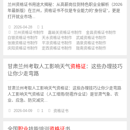
兰州资格证书用途大揭秘：从高薪岗位到特色职业全解析（2026
年最新版）在兰州，资格证书不仅是专业能力的“身份证”，更是
打开就业市场...
2026-04-28
1
兰州资格证书制作
嘉峪关资格证书制作
金昌资格证书制作
白银资格证书制作
天水资格证书制作
武威资格证书制作
张掖资格证书制作
平凉资格证书制作
酒泉资格证书制作
庆阳资格证书制作
定西资格证书制作
陇南资格证书制作
甘肃兰州考取人工影响天气
资格证
：这些办理技巧
让你少走弯路
甘肃兰州考取人工影响天气资格证：这些办理技巧让你少走弯路
人工影响天气资格证（人工增雨/防雹作业证）是甘肃气象、农
业、应急、防灾减灾...
2026-04-09
1
资格证书
全国
职业
技能培训
资格证
书